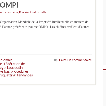
l'OMPI
s de domaine
,
Propriété Industrielle
’Organisation Mondiale de la Propriété Intellectuelle en matière de
l’année précédente (source OMPI). Les chiffres révèlent d’autres
colombie
,
Faire un commentaire
ns
,
fédération de
ego
,
Louboutin
,
ys bas
,
procédures
rsquatting
,
tendances
,