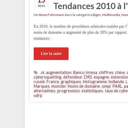
Tendances 2010 à 
2011
De
Steve Fuhrmann
dans la catégorie
Litiges
,
Multimedia
,
Nom
En 2010, le nombre de procédures arbitrales traitées par l
noms de domaine a augmenté de plus de 20% par rapport à 
tendances :
Lire la suite
.nl
,
augmentation
,
Banco Intesa
,
chiffres
,
chine
,
cybersquatting
,
défendeur
,
DRS
,
espagne
,
extensio
russie
,
France
,
graphiques
,
histogramme
,
hollande
,
L
Marques
,
moncler
,
Noms de domaine
,
ompi
,
PARL
,
pa
alternatives
,
progression
,
statistiques
,
taux de cybe
udrp