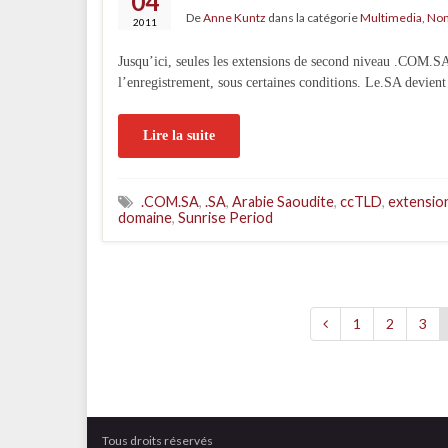
04
De
Anne Kuntz
dans la catégorie
Multimedia
,
Nom
2011
Jusqu’ici, seules les extensions de second niveau .COM.S
l’enregistrement, sous certaines conditions. Le.SA devient
Lire la suite
.COM.SA
,
.SA
,
Arabie Saoudite
,
ccTLD
,
extensio
domaine
,
Sunrise Period
1
2
3
Tous droits réservés