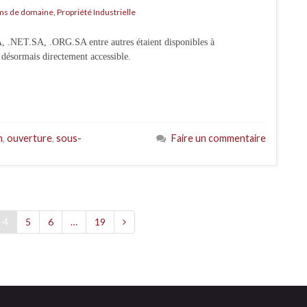
s de domaine
,
Propriété Industrielle
A, .NET.SA, .ORG.SA entre autres étaient disponibles à
 désormais directement accessible.
n
,
ouverture
,
sous-
Faire un commentaire
4
5
6
…
19