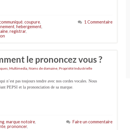
communiqué
,
coupure
,
1 Commentaire
rnement
,
hebergement
,
aine
,
registrar
,
ion
omment le prononcez vous ?
ques
,
Multimedia
,
Noms de domaine
,
Propriété Industrielle
ne qui n’est pas toujours tendre avec nos cordes vocales. Nous
géant PEPSI et la prononciation de sa marque.
ing
,
marque notoire
,
Faire un commentaire
inte
,
prononcer
,