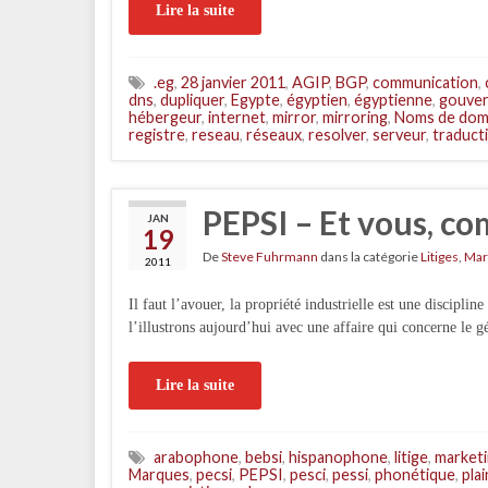
Lire la suite
.eg
,
28 janvier 2011
,
AGIP
,
BGP
,
communication
,
dns
,
dupliquer
,
Egypte
,
égyptien
,
égyptienne
,
gouve
hébergeur
,
internet
,
mirror
,
mirroring
,
Noms de dom
registre
,
reseau
,
réseaux
,
resolver
,
serveur
,
traduct
PEPSI – Et vous, c
JAN
19
De
Steve Fuhrmann
dans la catégorie
Litiges
,
Mar
2011
Il faut l’avouer, la propriété industrielle est une discipli
l’illustrons aujourd’hui avec une affaire qui concerne le 
Lire la suite
arabophone
,
bebsi
,
hispanophone
,
litige
,
market
Marques
,
pecsi
,
PEPSI
,
pesci
,
pessi
,
phonétique
,
pla