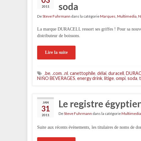
soda
2011
De
Steve Fuhrmann
dans la catégorie
Marques
,
Multimedia
,
N
La marque DURACELL ressort ses griffes ! Pour sa nouvel
distributeur de boissons.
Lire la suite
.be
,
.com
,
.nl
,
canettophile
,
délai
,
duracell
,
DURAC
NIŇO BEVERAGES
,
energy drink
,
litige
,
ompi
,
soda
,
Le registre égyptie
JAN
31
De
Steve Fuhrmann
dans la catégorie
Multimedia
2011
Suite aux récents évènements, les titulaires de noms de do