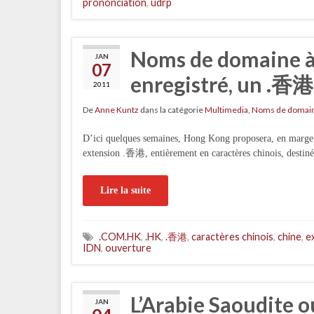
prononciation
,
udrp
Noms de domaine à
JAN
07
enregistré, un .香港 
2011
De
Anne Kuntz
dans la catégorie
Multimedia
,
Noms de domai
D’ici quelques semaines, Hong Kong proposera, en marge d
extension .香港, entièrement en caractères chinois, destinée
Lire la suite
.COM.HK
,
.HK
,
.香港
,
caractères chinois
,
chine
,
e
IDN
,
ouverture
L’Arabie Saoudite o
JAN